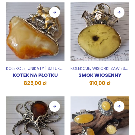
KOLEKCJE
,
UNIKATY 1 SZTUKA
,
WISIORKI ZAWIESZKI
KOLEKCJE
,
WISIORKI ZAWIESZKI
KOTEK NA PŁOTKU
SMOK WIOSENNY
825,00
zł
910,00
zł