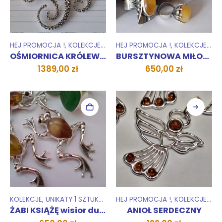
HEJ PROMOCJA !
,
KOLEKCJE
,
WISIORKI ZAWIESZKI
HEJ PROMOCJA !
,
KOLEKCJE
,
PIE
OŚMIORNICA KRÓLEWSKA wisior
BURSZTYNOWA MIŁOŚĆ
1389,00
zł
650,00
zł
KOLEKCJE
,
UNIKATY 1 SZTUKA
,
WISIORKI ZAWIESZKI
HEJ PROMOCJA !
,
KOLEKCJE
,
WIS
ŻABI KSIĄŻĘ wisior duży
ANIOŁ SERDECZNY