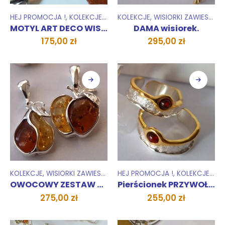
HEJ PROMOCJA !
,
KOLEKCJE
,
WISIORKI ZAWIESZKI
KOLEKCJE
,
WISIORKI ZAWIESZKI
MOTYL ART DECO WISIOREK
DAMA wisiorek.
175,00
zł
295,00
zł
KOLEKCJE
,
WISIORKI ZAWIESZKI
HEJ PROMOCJA !
,
KOLEKCJE
,
PIE
OWOCOWY ZESTAW wisiorki
Pierścionek PRZYWOŁANIE WIOSNY
275,00
zł
255,00
zł