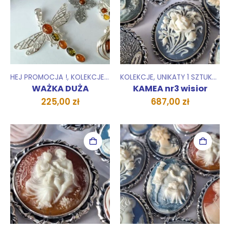
HEJ PROMOCJA !
,
KOLEKCJE
,
WISIORKI ZAWIESZKI
KOLEKCJE
,
UNIKATY 1 SZTUKA
,
WI
WAŻKA DUŻA
KAMEA nr3 wisior
225,00
zł
687,00
zł