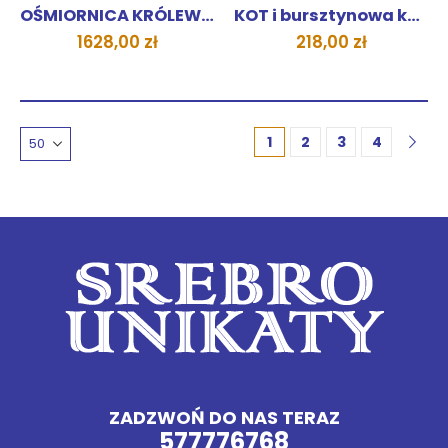
KOLEKCJE
,
UNIKATY 1 SZTUKA
,
WISIORKI ZAWIESZKI
KOLEKCJE
,
PIERŚCIONKI
OŚMIORNICA KRÓLEWSKA UNIKAT wisior
KOT i bursztynowa kula
1628,00
zł
218,00
zł
1
2
3
4
ZADZWOŃ DO NAS TERAZ