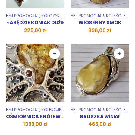
HEJ PROMOCJA !
,
KOLCZYKI
,
KOLEKCJE
HEJ PROMOCJA !
,
ZESTAWY
,
KOLEKCJE
,
WIS
ŁABĘDZIE KONIAK Duże
WIOSENNY SMOK
225,00
zł
898,00
zł
HEJ PROMOCJA !
,
KOLEKCJE
,
UNIKATY 1 SZTUKA
HEJ PROMOCJA !
,
WISIORKI ZAWIESZ
,
KOLEKCJE
,
UNI
OŚMIORNICA KRÓLEWSKA
GRUSZKA wisior
1399,00
zł
465,00
zł