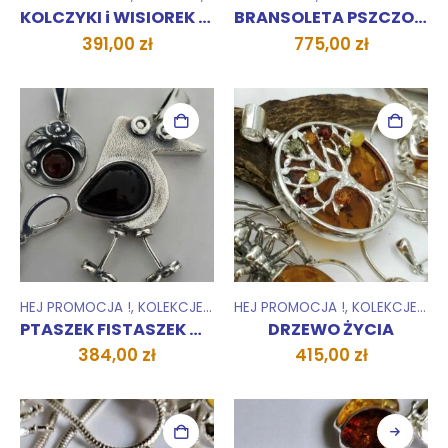
HEJ PROMOCJA !
,
KOLCZYKI
,
KOLEKCJE
BRANSOLETY
,
WISIORKI ZAWIESZKI
,
HEJ PROMOCJA !
,
KOLCZYKI i WISIOREK KWIATOWY z bursztynem
BRANSOLETA PSZCZOŁA
391,00
zł
775,00
zł
HEJ PROMOCJA !
,
KOLEKCJE
,
WISIORKI ZAWIESZKI
HEJ PROMOCJA !
,
KOLEKCJE
,
WIS
PTASZEK FISTASZEK wisior Pracowni Sarnie Uroczysko
DRZEWO ŻYCIA
384,00
zł
415,00
zł