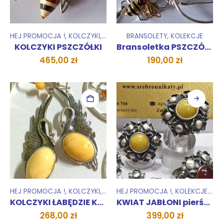
HEJ PROMOCJA !
,
KOLCZYKI
,
KOLEKCJE
BRANSOLETY
,
KOLEKCJE
KOLCZYKI PSZCZÓŁKI
Bransoletka PSZCZÓŁKA ZŁOCONA
465,00
zł
190,00
zł
HEJ PROMOCJA !
,
KOLCZYKI
,
KOLEKCJE
HEJ PROMOCJA !
,
ZESTAWY
,
KOLEKCJE
,
PIE
KOLCZYKI ŁABĘDZIE KRÓLEWSKIE DUŻE
KWIAT JABŁONI pierścionek
268,00
zł
399,00
zł