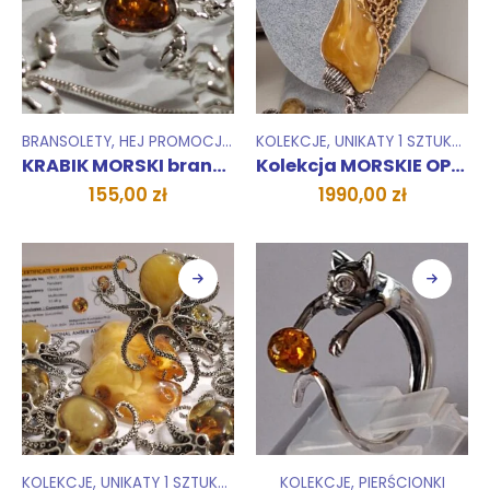
BRANSOLETY
,
HEJ PROMOCJA !
,
KOLEKCJE
KOLEKCJE
,
UNIKATY 1 SZTUKA
,
WI
KRABIK MORSKI bransoletka
Kolekcja MORSKIE OPOWIEŚCI Wisior
155,00
zł
1990,00
zł