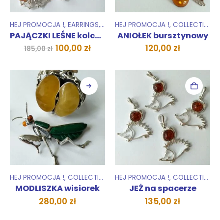
HEJ PROMOCJA !
,
EARRINGS
,
COLLECTIONS
HEJ PROMOCJA !
,
ZESTAWY
,
COLLECTIONS
PAJĄCZKI LEŚNE kolczyki
ANIOŁEK bursztynowy
Original
Current
100,00
zł
120,00
zł
185,00
zł
price
price
was:
is:
185,00 zł.
100,00 zł.
HEJ PROMOCJA !
,
COLLECTIONS
,
HEJ PROMOCJA !
PENDANTS
,
COLLECTIONS
MODLISZKA wisiorek
JEŻ na spacerze
280,00
zł
135,00
zł