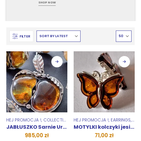
SHOP NOW
FILTER
HEJ PROMOCJA !
,
COLLECTIONS
,
HEJ PROMOCJA !
UNIKATY 1 SZTUKA
,
,
EARRINGS
PENDANTS
,
COL
JABŁUSZKO Sarnie Uroczysko
MOTYLKI kolczyki jesienne
985,00
zł
71,00
zł