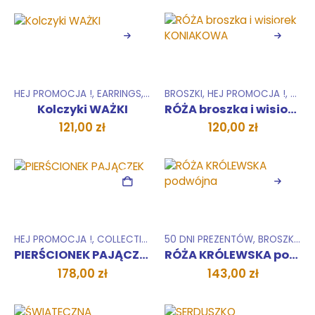
HEJ PROMOCJA !
,
EARRINGS
,
COLLECTIONS
BROSZKI
,
HEJ PROMOCJA !
,
ZESTAWY
,
COLL
Kolczyki WAŻKI
RÓŻA broszka i wisiorek KONIAKOWA
121,00
zł
120,00
zł
HEJ PROMOCJA !
,
COLLECTIONS
,
50 DNI PREZENTÓW
RINGS
,
BROSZKI
,
HE
PIERŚCIONEK PAJĄCZEK
RÓŻA KRÓLEWSKA podwójna
178,00
zł
143,00
zł