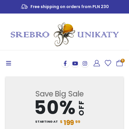
With us, everything is packed as a gift - FREE!
Free shipping on orders from PLN 230
0
Save Big Sale
50%
OFF
199
STARTING AT
$
99