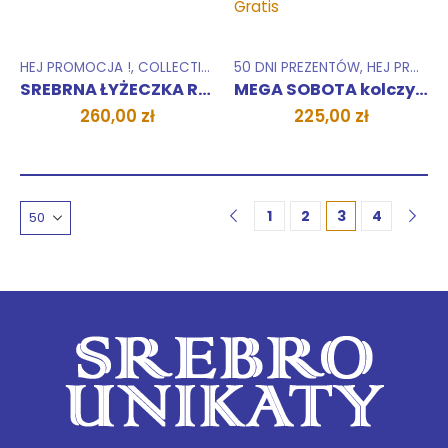
HEJ PROMOCJA !
,
COLLECTIONS
,
50 DNI PREZENTÓW
RINGS
,
PENDANTS
,
HEJ PROMOCJA !
SREBRNA ŁYŻECZKA RÓŻA
MEGA SOBOTA kolczyki Biedronki plus pierścień Gratis
260,00
zł
225,00
zł
1
2
3
4