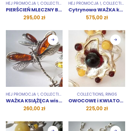
HEJ PROMOCJA !
,
COLLECTIONS
,
HEJ PROMOCJA !
RINGS
,
UNIKATY 1 SZTUKA
,
COLLECTIONS
PIERŚCIEŃ MLECZNY BURSZTYN
Cytrynowa WAŻKA komplet
295,00
zł
575,00
zł
HEJ PROMOCJA !
,
COLLECTIONS
,
PENDANTS
COLLECTIONS
,
ZESTAWY
,
RINGS
WAŻKA KSIĄŻĘCA wisior
OWOCOWE i KWIATOWE PIERŚCIONKI
260,00
zł
225,00
zł