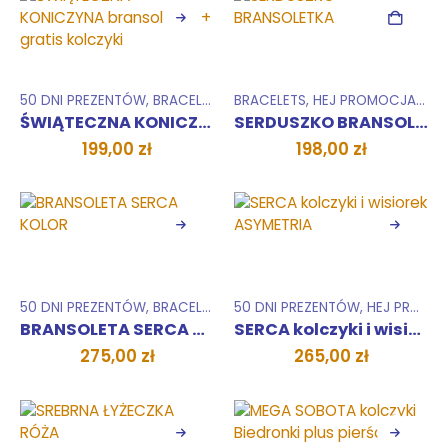
50 DNI PREZENTÓW
,
BRACELETS
,
HEJ PROMOCJA !
BRACELETS
,
HEJ PROMOCJA !
,
EARRINGS
,
COL
,
CO
ŚWIĄTECZNA KONICZYNA bransoletka + gratis kolczyki
SERDUSZKO BRANSOLETKA
199,00
zł
198,00
zł
50 DNI PREZENTÓW
,
BRACELETS
,
COLLECTIONS
50 DNI PREZENTÓW
,
ZESTAWY
,
HEJ PROMOCJA !
BRANSOLETA SERCA KOLOR
SERCA kolczyki i wisiorek ASYMETRIA
275,00
zł
265,00
zł