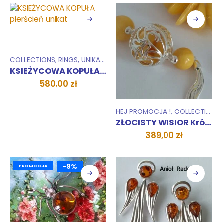
COLLECTIONS
,
RINGS
,
UNIKATY 1 SZTUKA
KSIEŻYCOWA KOPUŁA pierścień unikat
580,00
zł
HEJ PROMOCJA !
,
COLLECTIONS
ZŁOCISTY WISIOR Królewski
389,00
zł
-9%
PROMOCJA