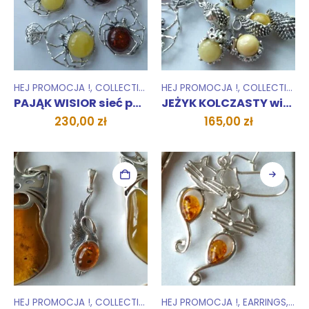
HEJ PROMOCJA !
,
COLLECTIONS
,
HEJ PROMOCJA !
PENDANTS
,
COLLECTIONS
PAJĄK WISIOR sieć pajęcza
JEŻYK KOLCZASTY wisiorek
230,00
zł
165,00
zł
HEJ PROMOCJA !
,
COLLECTIONS
,
HEJ PROMOCJA !
PENDANTS
,
EARRINGS
,
COL