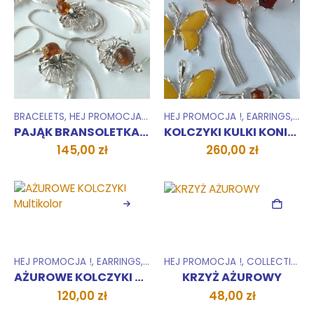
BRACELETS
,
HEJ PROMOCJA !
,
COLLECTIONS
HEJ PROMOCJA !
,
ZESTAWY
,
EARRINGS
,
COL
PAJĄK BRANSOLETKA KONIAK
KOLCZYKI KULKI KONIAK
145,00
zł
260,00
zł
HEJ PROMOCJA !
,
EARRINGS
,
COLLECTIONS
HEJ PROMOCJA !
,
ZESTAWY
,
COLLECTIONS
AŻUROWE KOLCZYKI Multikolor
KRZYŻ AŻUROWY
120,00
zł
48,00
zł