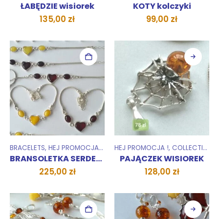
ŁABĘDZIE wisiorek
KOTY kolczyki
135,00
zł
99,00
zł
BRACELETS
,
HEJ PROMOCJA !
,
COLLECTIONS
HEJ PROMOCJA !
,
COLLECTIONS
BRANSOLETKA SERDECZNA Sarnie Uroczysko
PAJĄCZEK WISIOREK
225,00
zł
128,00
zł