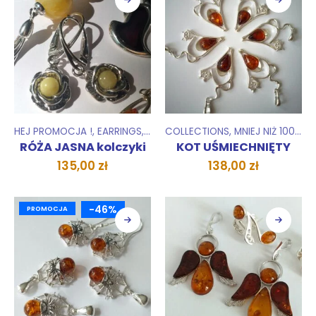
HEJ PROMOCJA !
,
EARRINGS
,
COLLECTIONS
COLLECTIONS
,
MNIEJ NIŻ 100 ZŁ
,
RÓŻA JASNA kolczyki
KOT UŚMIECHNIĘTY
135,00
zł
138,00
zł
-46%
PROMOCJA