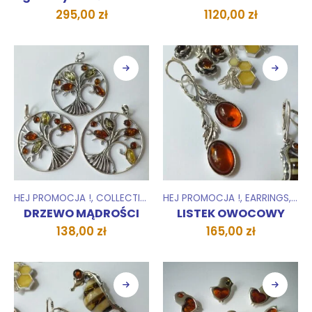
295,00
zł
1120,00
zł
HEJ PROMOCJA !
,
COLLECTIONS
,
HEJ PROMOCJA !
MNIEJ NIŻ 100 ZŁ
,
,
PENDANTS
EARRINGS
,
COL
DRZEWO MĄDROŚCI
LISTEK OWOCOWY
138,00
zł
165,00
zł