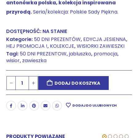
antonówka polska, kolekcja inspirowana
przyrodą.
Seria/kolekcja: Polskie Sady Piękna.
DOSTĘPNOŚĆ:
NA STANIE
Kategorie:
50 DNI PREZENTÓW
,
EDYCJA JESIENNA
,
HEJ PROMOCJA !
,
KOLEKCJE
,
WISIORKI ZAWIESZKI
Tagi:
50 DNI PREZENTOW
,
jabluszko
,
promocja
,
wisior
,
zawieszka
DODAJ DO KOSZYKA
DODAJ DO ULUBIONYCH
PRODUKTY POWIĄZANE