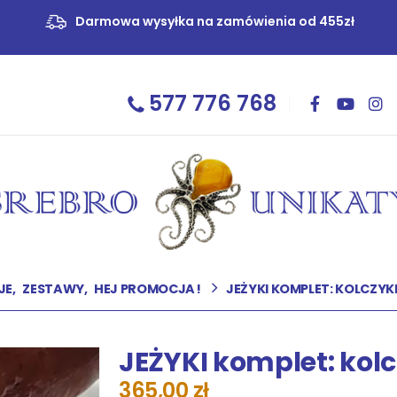
Darmowa wysyłka na zamówienia od 455zł
577 776 768
JE
,
ZESTAWY
,
HEJ PROMOCJA !
JEŻYKI KOMPLET: KOLCZYKI 
JEŻYKI komplet: kolcz
365,00
zł