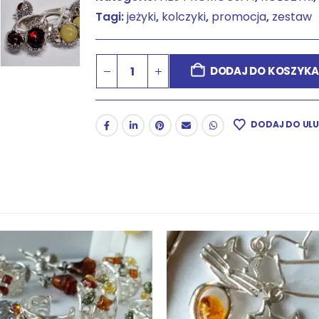
Tagi:
jeżyki
,
kolczyki
,
promocja
,
zestaw
DODAJ DO KOSZYK
DODAJ DO UL