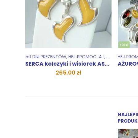
OLEKCJE
50 DNI PREZENTÓW
,
HEJ PROMOCJA !
,
KOLCZYKI
HEJ PRO
,
KOL
lczyki
SERCA kolczyki i wisiorek ASYMETRIA
265,00
zł
NAJLEPI
PRODUK