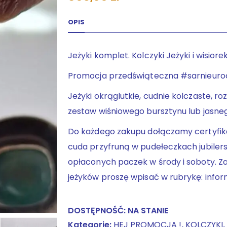
OPIS
Jeżyki komplet. Kolczyki Jeżyki i wisiore
Promocja przedświąteczna #sarnieuro
Jeżyki okrąglutkie, cudnie kolczaste, 
zestaw wiśniowego bursztynu lub jasne
Do każdego zakupu dołączamy certyfikat
cuda przyfruną w pudełeczkach jubiler
opłaconych paczek w środy i soboty. Z
jeżyków proszę wpisać w rubrykę: info
DOSTĘPNOŚĆ:
NA STANIE
Kategorie:
HEJ PROMOCJA !
,
KOLCZYKI
,