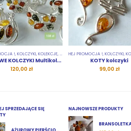
MOCJA !
EKCJE
,
WISIORKI ZAWIESZKI
,
KOLCZYKI
,
KOLEKCJE
,
ZESTAWY
,
ZESTAWY
HEJ PROMOCJA !
,
KOLCZYKI
,
KO
AŻUROWE KOLCZYKI Multikolor
KOTY kolczyki
120,00
zł
99,00
zł
EJ SPRZEDAJĄCE SIĘ
NAJNOWSZE PRODUKTY
TY
AŻUROWY PIERŚCIONEK Multikolor, Jasny, Koniak, Wiśnia