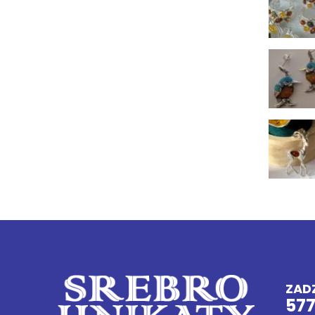
ZAD
57