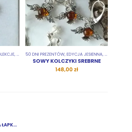
ŁA
LEKCJE
,
MNIEJ NIŻ 100 ZŁ
50 DNI PREZENTÓW
,
EDYCJA JESIENNA
,
HEJ PROMOCJ
SOWY KOLCZYKI SREBRNE
148,00
zł
BRANSOLETKA ŁAPKA PRZYJACIELA