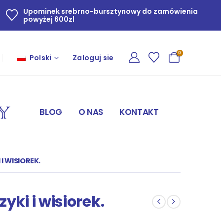
Upominek srebrno-bursztynowy do zamówienia
powyżej 600zl
0
Polski
Zaloguj sie
BLOG
O NAS
KONTAKT
I WISIOREK.
yki i wisiorek.