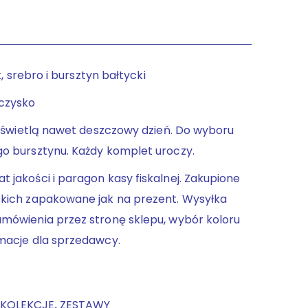
k, srebro i bursztyn bałtycki
czysko
rozświetlą nawet deszczowy dzień. Do wyboru
go bursztynu. Każdy komplet uroczy.
 jakości i paragon kasy fiskalnej. Zakupione
skich zapakowane jak na prezent. Wysyłka
amówienia przez stronę sklepu, wybór koloru
rmacje dla sprzedawcy.
KOLEKCJE
,
ZESTAWY