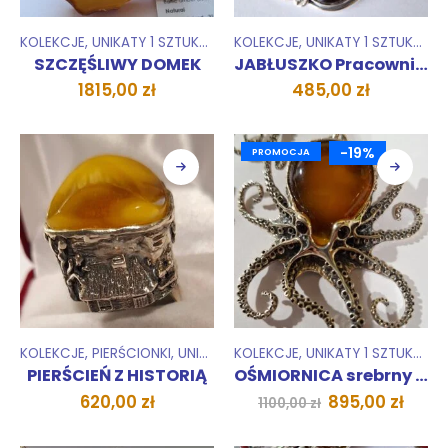
KOLEKCJE
,
UNIKATY 1 SZTUKA
,
WISIORKI ZAWIESZKI
KOLEKCJE
,
UNIKATY 1 SZTUKA
,
WI
SZCZĘŚLIWY DOMEK
JABŁUSZKO Pracowni Sarnie Uroczysko
1815,00
zł
485,00
zł
-19%
PROMOCJA
KOLEKCJE
,
PIERŚCIONKI
,
UNIKATY 1 SZTUKA
KOLEKCJE
,
UNIKATY 1 SZTUKA
,
WI
PIERŚCIEŃ Z HISTORIĄ
OŚMIORNICA srebrny wisior
Pierwotna
Aktu
620,00
zł
895,00
zł
1100,00
zł
cena
cena
wynosiła:
wyno