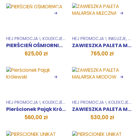
HEJ PROMOCJA !
,
KOLEKCJE
,
PIERŚCIONKI
HEJ PROMOCJA !
,
UNIKATY 1 SZTUKA
,
INKLUZJE
,
,
KOL
ZES
PIERŚCIEŃ OŚMIORNICA
ZAWIESZKA PALETA MALARSKA MLECZNA
625,00
zł
765,00
zł
HEJ PROMOCJA !
,
KOLEKCJE
,
PIERŚCIONKI
HEJ PROMOCJA !
,
UNIKATY 1 SZTUKA
,
KOLEKCJE
,
UNI
Pierścionek Pająk Królewski
ZAWIESZKA PALETA MALARSKA MIODOWA
560,00
zł
530,00
zł