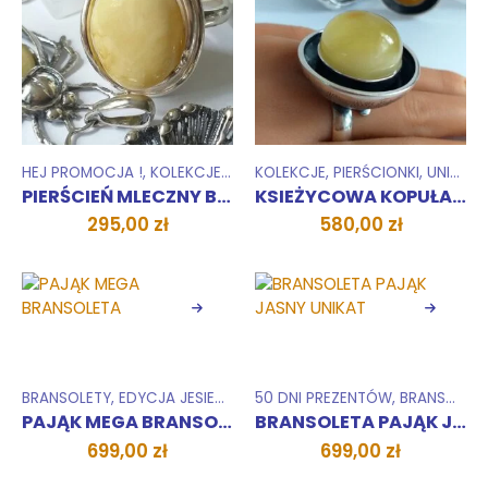
HEJ PROMOCJA !
,
KOLEKCJE
,
PIERŚCIONKI
KOLEKCJE
,
UNIKATY 1 SZTUKA
,
PIERŚCIONKI
,
UNIKATY 1 SZTUKA
PIERŚCIEŃ MLECZNY BURSZTYN
KSIEŻYCOWA KOPUŁA pierścień unikat
295,00
zł
580,00
zł
BRANSOLETY
,
EDYCJA JESIENNA
,
HEJ PROMOCJA !
50 DNI PREZENTÓW
,
KOLEKCJE
,
BRANSOLETY
,
UNI
PAJĄK MEGA BRANSOLETA
BRANSOLETA PAJĄK JASNY UNIKAT
699,00
zł
699,00
zł