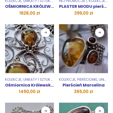
KOLEKCJE
,
UNIKATY 1 SZTUKA
,
WISIORKI ZAWIESZKI
HEJ PROMOCJA !
,
KOLEKCJE
,
PIE
OŚMIORNICA KRÓLEWSKA UNIKAT wisior
PLASTER MIODU pierścionek
1628,00
zł
399,00
zł
KOLEKCJE
,
UNIKATY 1 SZTUKA
,
WISIORKI ZAWIESZKI
KOLEKCJE
,
PIERŚCIONKI
,
UNIKATY 1 SZTUKA
Ośmiornica Królewska Aleksandra
Pierścień Marcelina
1450,00
zł
365,00
zł