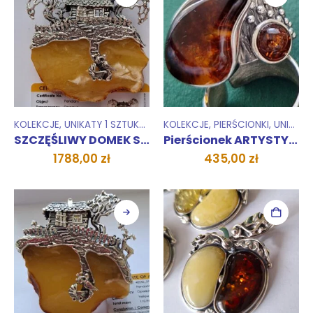
KOLEKCJE
,
UNIKATY 1 SZTUKA
,
WISIORKI ZAWIESZKI
KOLEKCJE
,
PIERŚCIONKI
,
UNIKATY 1 SZTUKA
SZCZĘŚLIWY DOMEK Sarnie Uroczysko
Pierścionek ARTYSTYCZNY KOSMOS
1788,00
zł
435,00
zł