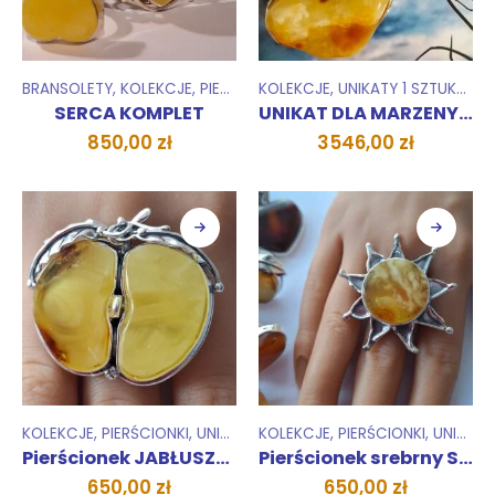
BRANSOLETY
,
KOLEKCJE
,
PIERŚCIONKI
KOLEKCJE
,
UNIKATY 1 SZTUKA
,
UNIKATY 1 SZTUKA
,
WI
SERCA KOMPLET
UNIKAT DLA MARZENY DOM artystyczny
850,00
zł
3546,00
zł
KOLEKCJE
,
PIERŚCIONKI
,
UNIKATY 1 SZTUKA
KOLEKCJE
,
PIERŚCIONKI
,
UNIKATY 1 SZTUKA
Pierścionek JABŁUSZKO
Pierścionek srebrny SŁOŃCE