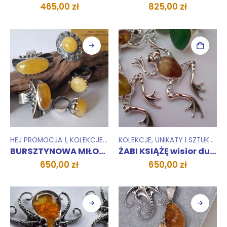
GRUSZKA wisior
KOTEK NA PŁOTKU
465,00
zł
825,00
zł
HEJ PROMOCJA !
,
KOLEKCJE
,
PIERŚCIONKI
KOLEKCJE
,
UNIKATY 1 SZTUKA
,
UNIKATY 1 SZTUKA
,
WI
BURSZTYNOWA MIŁOŚĆ
ŻABI KSIĄŻĘ wisior duży
650,00
zł
650,00
zł