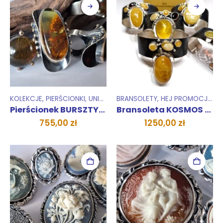
KOLEKCJE
,
PIERŚCIONKI
,
UNIKATY 1 SZTUKA
BRANSOLETY
,
HEJ PROMOCJA !
,
Pierścionek BURSZTYNOWA MIŁOŚĆ art1
Bransoleta KOSMOS MAGICZNY
755,00
zł
1250,00
zł