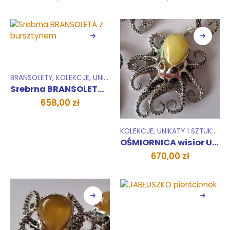
650,00
zł
650,00
zł
BRANSOLETY
,
KOLEKCJE
,
UNIKATY 1 SZTUKA
Srebrna BRANSOLETA z bursztynem
658,00
zł
KOLEKCJE
,
UNIKATY 1 SZTUKA
,
WI
OŚMIORNICA wisior UNIKAT
670,00
zł