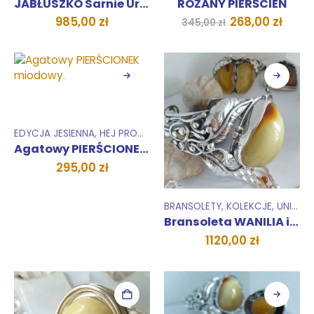
JABŁUSZKO Sarnie Uroczysko
RÓŻANY PIERŚCIEŃ
Pierwotna
Aktu
985,00
zł
268,00
zł
345,00
zł
cena
cena
wynosiła:
wyno
345,00 zł.
268,0
EDYCJA JESIENNA
,
HEJ PROMOCJA !
,
KOLEKCJE
,
PIERŚCIONKI
,
UNIK
Agatowy PIERŚCIONEK miodowy.
295,00
zł
BRANSOLETY
,
KOLEKCJE
,
UNIKATY 1 SZTUKA
Bransoleta WANILIA i BURSZTYN
1120,00
zł