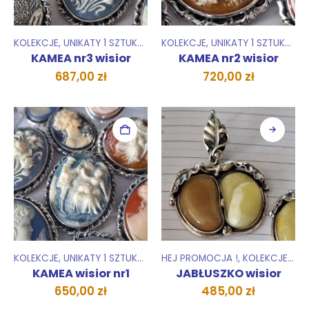
KOLEKCJE
,
UNIKATY 1 SZTUKA
,
WISIORKI ZAWIESZKI
KOLEKCJE
,
UNIKATY 1 SZTUKA
,
WI
KAMEA nr3 wisior
KAMEA nr2 wisior
687,00
zł
720,00
zł
KOLEKCJE
,
UNIKATY 1 SZTUKA
,
WISIORKI ZAWIESZKI
HEJ PROMOCJA !
,
KOLEKCJE
,
UNI
KAMEA wisior nr1
JABŁUSZKO wisior
650,00
zł
485,00
zł