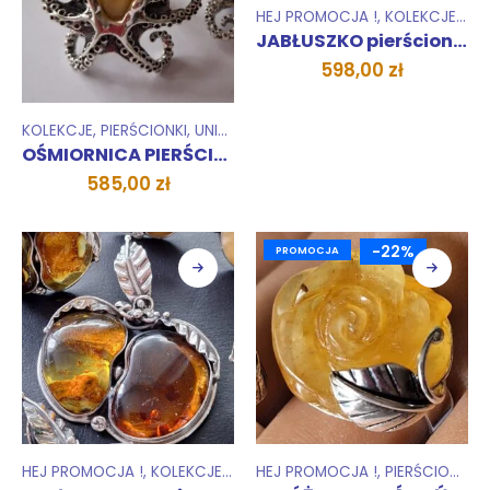
HEJ PROMOCJA !
,
KOLEKCJE
,
PIE
JABŁUSZKO pierścionek
598,00
zł
KOLEKCJE
,
PIERŚCIONKI
,
UNIKATY 1 SZTUKA
OŚMIORNICA PIERŚCIEŃ UNIKAT
585,00
zł
-22%
PROMOCJA
HEJ PROMOCJA !
,
KOLEKCJE
,
UNIKATY 1 SZTUKA
HEJ PROMOCJA !
,
WISIORKI ZAWIESZ
,
PIERŚCIONKI
,
U