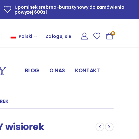
Upominek srebrno-bursztynowy do zamówienia
powyżej 600zl
0
Polski
Zaloguj sie
BLOG
O NAS
KONTAKT
OREK
 wisiorek