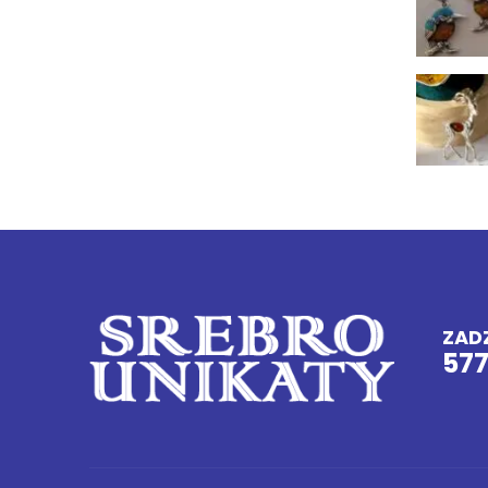
ZAD
57