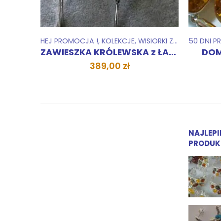
SZKI
RKI ZAWIESZKI
,
ZESTAWY
50 DNI PREZENTÓW
,
ZESTAWY
,
EDYCJA JESIENNA
,
HEJ PROMOCJ
EDYCJA J
ZAWIESZKA KRÓLEWSKA z ŁAŃCUSZKIEM
DOMEK ZAWIESZKA MŁYN
SŁO
645,00
zł
NAJLEPI
PRODUK