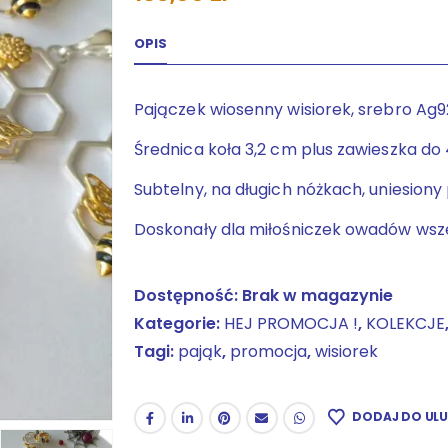
OPIS
Pajączek wiosenny wisiorek, srebro Ag92
Średnica koła 3,2 cm plus zawieszka do 
Subtelny, na długich nóżkach, uniesion
Doskonały dla miłośniczek owadów wszel
Dostępność:
Brak w magazynie
Kategorie:
HEJ PROMOCJA !
,
KOLEKCJE
Tagi:
pająk
,
promocja
,
wisiorek
DODAJ DO UL