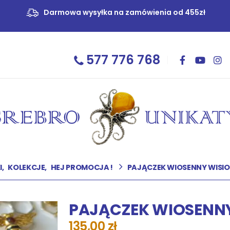
Darmowa wysyłka na zamówienia od 455zł
577 776 768
I
,
KOLEKCJE
,
HEJ PROMOCJA !
PAJĄCZEK WIOSENNY WISI
PAJĄCZEK WIOSENNY
135,00
zł