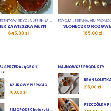
A !
ESIENNA
,
KOLEKCJE
,
HEJ PROMOCJA !
,
SZCZĘŚLIWE DOMKI
,
KOLEKCJE
,
50 DNI PREZENTÓW
WISIORKI ZAWIESZKI
,
WISIORKI ZAWIESZKI
,
,
EDYCJA JE
ZESTAWY
,
ZESTA
NECZKO ROZGWIAZDA
JABŁUSZKO ANTON
165,00
zł
188,00
zł
EJ SPRZEDAJĄCE SIĘ
NAJNOWSZE PRODUKTY
TY
AŻUROWY PIERŚCIONEK Multikolor, Jasny, Koniak, Wiśnia
215,00
zł
168,00
zł
ZIMORODEK kolczyki turkus i bursztyn