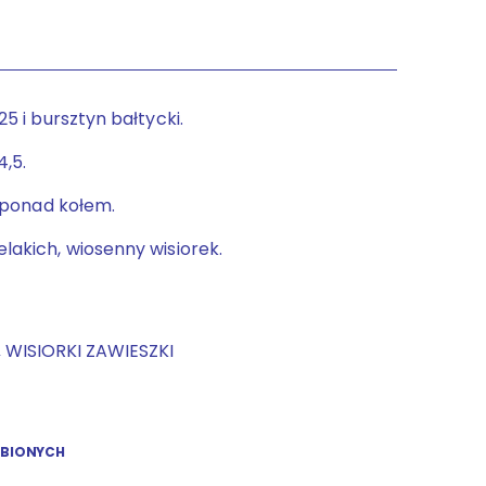
5 i bursztyn bałtycki.
4,5.
y ponad kołem.
akich, wiosenny wisiorek.
,
WISIORKI ZAWIESZKI
UBIONYCH