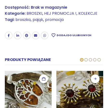
Dostępność:
Brak w magazynie
Kategorie:
BROSZKI
,
HEJ PROMOCJA !
,
KOLEKCJE
Tagi:
broszka
,
pająk
,
promocja
DODAJ DO ULUBIONYCH
PRODUKTY POWIĄZANE