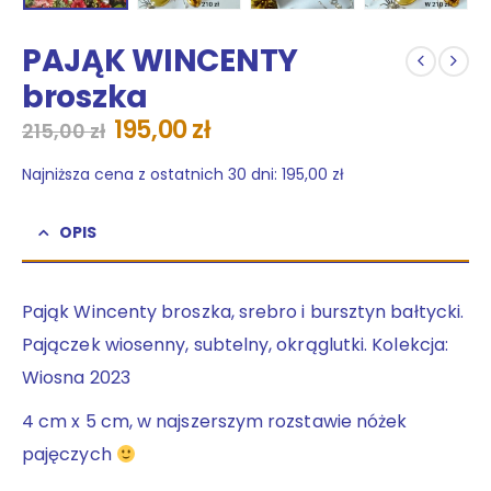
PAJĄK WINCENTY
broszka
Pierwotna
Aktualna
195,00
zł
215,00
zł
cena
cena
wynosiła:
wynosi:
Najniższa cena z ostatnich 30 dni:
195,00
zł
215,00 zł.
195,00 zł.
OPIS
Pająk Wincenty broszka, srebro i bursztyn bałtycki.
Pajączek wiosenny, subtelny, okrąglutki. Kolekcja:
Wiosna 2023
4 cm x 5 cm, w najszerszym rozstawie nóżek
pajęczych