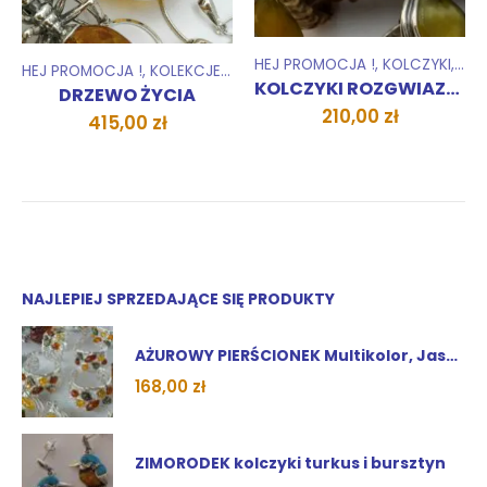
HEJ PROMOCJA !
,
KOLCZYKI
,
KOL
WISIORKI ZAWIESZKI
HEJ PROMOCJA !
,
ZESTAWY
,
KOLEKCJE
,
WISIORKI ZAWIESZKI
KOLCZYKI ROZGWIAZDY
DRZEWO ŻYCIA
210,00
zł
415,00
zł
NAJLEPIEJ SPRZEDAJĄCE SIĘ PRODUKTY
AŻUROWY PIERŚCIONEK Multikolor, Jasny, Koniak, Wiśnia
168,00
zł
ZIMORODEK kolczyki turkus i bursztyn