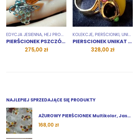
KCJE
,
UNIKATY 1 SZTUKA
EDYCJA JESIENNA
,
MNIEJ NIŻ 100 ZŁ
,
,
HEJ PROMOCJA !
PIERŚCIONKI
,
ZWARIOWANY PIĄTEK
KOLEKCJE
,
KOLEKCJE
,
PIERŚCIONKI
,
PIERŚCIONKI
,
UNIKATY 1 SZTUKA
,
ZES
PIERŚCIONEK PSZCZÓŁKA Edycja Jesienna
PIERSCIONEK UNIKAT ART1
tualna
275,00
zł
328,00
zł
na
nosi:
,00 zł.
NAJLEPIEJ SPRZEDAJĄCE SIĘ PRODUKTY
AŻUROWY PIERŚCIONEK Multikolor, Jasny, Koniak, Wiśnia
168,00
zł