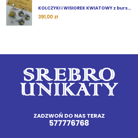
KOLCZYKI i WISIOREK KWIATOWY z bursztynem
391,00
zł
ZADZWOŃ DO NAS TERAZ
577776768