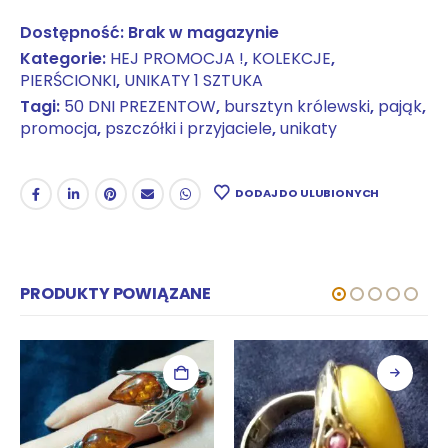
Dostępność:
Brak w magazynie
Kategorie:
HEJ PROMOCJA !
,
KOLEKCJE
,
PIERŚCIONKI
,
UNIKATY 1 SZTUKA
Tagi:
50 DNI PREZENTOW
,
bursztyn królewski
,
pająk
,
promocja
,
pszczółki i przyjaciele
,
unikaty
DODAJ DO ULUBIONYCH
PRODUKTY POWIĄZANE