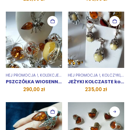
HEJ PROMOCJA !
,
KOLEKCJE
,
WISIORKI ZAWIESZKI
HEJ PROMOCJA !
,
KOLCZYKI
,
KOL
PSZCZÓŁKA WIOSENNA ZAWIESZKA
JEŻYKI KOLCZASTE kolczyki
290,00
zł
235,00
zł