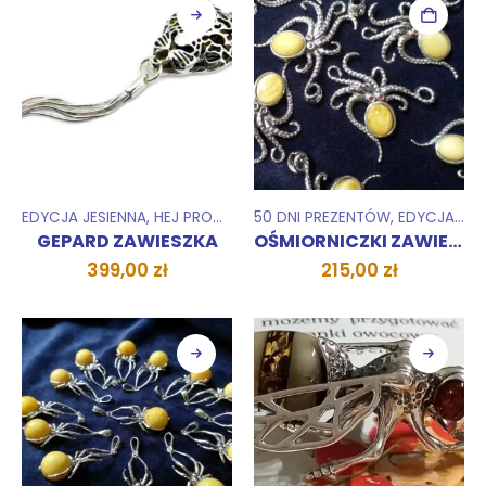
EDYCJA JESIENNA
,
HEJ PROMOCJA !
50 DNI PREZENTÓW
,
KOLEKCJE
,
WISIORKI ZAWIESZ
,
EDYCJA JESIENNA
GEPARD ZAWIESZKA
OŚMIORNICZKI ZAWIESZKI
399,00
zł
215,00
zł