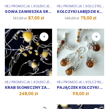
HEJ PROMOCJA !
,
KOLEKCJE
,
MNIEJ NIŻ 100 ZŁ
HEJ PROMOCJA !
,
WISIORKI ZAWIESZK
,
KOLCZYKI
,
KOL
SOWA ZAWIESZKA SREBRNA
KOLCZYKI ŁABĘDZIE KRÓLEWSKIE sztyft
Pierwotna
Aktualna
Pierwotna
Aktua
87,00
zł
75,00
zł
137,00
zł
145,00
zł
cena
cena
cena
cena
wynosiła:
wynosi:
wynosiła:
wynos
137,00 zł.
87,00 zł.
145,00 zł.
75,00 
HEJ PROMOCJA !
,
KOLEKCJE
,
KOLIE
HEJ PROMOCJA !
,
WISIORKI ZAWIESZKI
,
KOLCZYKI
,
ZESTAWY
,
KOL
KRAB SŁONECZNY ZAWIESZKA KOLIA
PAJĄCZEK KOLCZYKI KULA
248,00
zł
115,00
zł