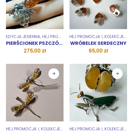
EDYCJA JESIENNA
,
HEJ PROMOCJA !
HEJ PROMOCJA !
,
KOLEKCJE
,
PIERŚCIONKI
,
KOLEKCJE
,
,
ZES
MNI
PIERŚCIONEK PSZCZÓŁKA Edycja Jesienna
WRÓBELEK SERDECZNY
275,00
zł
65,00
zł
HEJ PROMOCJA !
,
KOLEKCJE
,
PIERŚCIONKI
HEJ PROMOCJA !
,
WISIORKI ZAWIESZKI
,
KOLEKCJE
,
,
WIS
Z