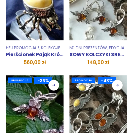
HEJ PROMOCJA !
,
KOLEKCJE
,
PIERŚCIONKI
50 DNI PREZENTÓW
,
UNIKATY 1 SZTUKA
,
EDYCJA JESIENNA
Pierścionek Pająk Królewski
SOWY KOLCZYKI SREBRNE
560,00
zł
148,00
zł
-36%
-48%
PROMOCJA
PROMOCJA