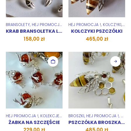
BRANSOLETY
,
HEJ PROMOCJA !
,
KOLEKCJE
HEJ PROMOCJA !
,
KOLCZYKI
,
KOL
KRAB BRANSOLETKA LATO
KOLCZYKI PSZCZÓŁKI
158,00
zł
465,00
zł
HEJ PROMOCJA !
,
KOLEKCJE
,
WISIORKI ZAWIESZKI
BROSZKI
,
HEJ PROMOCJA !
,
KOLE
ŻABKA NA SZCZĘŚCIE
PSZCZÓŁKA BROSZKA DUŻA
229,00
zł
485,00
zł