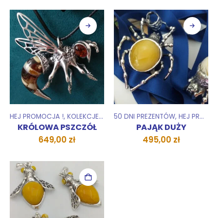
wynosiła:
wynosi:
194,00 zł.
178,00 zł.
HEJ PROMOCJA !
,
KOLEKCJE
,
WISIORKI ZAWIESZKI
50 DNI PREZENTÓW
,
ZESTAWY
,
HEJ PROMOCJA !
KRÓLOWA PSZCZÓŁ
PAJĄK DUŻY
649,00
zł
495,00
zł