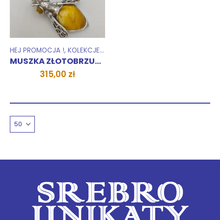
HEJ PROMOCJA !
,
KOLEKCJE
,
WISIORKI ZAWIESZKI
,
ZWARIOWANY P
MUSZKA ZŁOTOBRZUSZKA zawieszka
315,00
zł