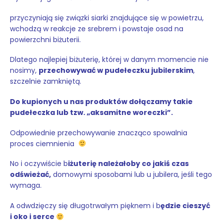
przyczyniają się związki siarki znajdujące się w powietrzu,
wchodzą w reakcje ze srebrem i powstaje osad na
powierzchni biżuterii.
Dlatego najlepiej biżuterię, której w danym momencie nie
nosimy,
przechowywać w pudełeczku jubilerskim
,
szczelnie zamkniętą.
Do kupionych u nas produktów dołączamy takie
pudełeczka lub tzw. „aksamitne woreczki”.
Odpowiednie przechowywanie znacząco spowalnia
proces ciemnienia
No i oczywiście b
iżuterię należałoby co jakiś czas
odświeżać,
domowymi sposobami lub u jubilera, jeśli tego
wymaga.
A odwdzięczy się długotrwałym pięknem i b
ędzie cieszyć
i oko i serce