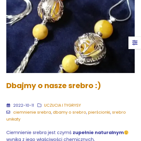
Dbajmy o nasze srebro :)
2022-10-11
UCZUCIA I TYGRYSY
ciemnienie srebra
,
dbamy o srebro
,
pierścionki
,
srebro
unikaty
Ciemnienie srebra jest czymś
zupełnie naturalnym
wynika z jego właściwości chemicznych,