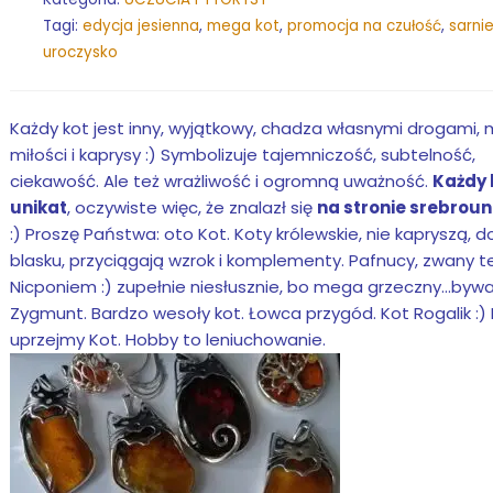
Tagi:
edycja jesienna
,
mega kot
,
promocja na czułość
,
sarni
uroczysko
Każdy kot jest inny, wyjątkowy, chadza własnymi drogami,
miłości i kaprysy :) Symbolizuje tajemniczość, subtelność,
ciekawość. Ale też wrażliwość i ogromną uważność.
Każdy 
unikat
, oczywiste więc, że znalazł się
na stronie srebroun
:) Proszę Państwa: oto Kot. Koty królewskie, nie kapryszą, 
blasku, przyciągają wzrok i komplementy. Pafnucy, zwany t
Nicponiem :) zupełnie niesłusznie, bo mega grzeczny...bywa
Zygmunt. Bardzo wesoły kot. Łowca przygód. Kot Rogalik :)
uprzejmy Kot. Hobby to leniuchowanie.