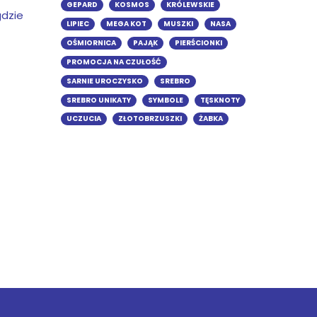
GEPARD
KOSMOS
KRÓLEWSKIE
dzie
LIPIEC
MEGA KOT
MUSZKI
NASA
OŚMIORNICA
PAJĄK
PIERŚCIONKI
PROMOCJA NA CZUŁOŚĆ
SARNIE UROCZYSKO
SREBRO
SREBRO UNIKATY
SYMBOLE
TĘSKNOTY
UCZUCIA
ZŁOTOBRZUSZKI
ŻABKA