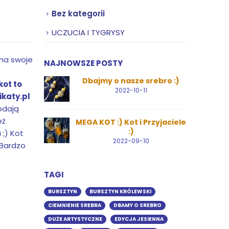
e
Bez kategorii
UCZUCIA I TYGRYSY
 ma swoje
NAJNOWSZE POSTY
Dbajmy o nasze srebro :)
kot to
2022-10-11
ikaty.pl
dodają
eż
MEGA KOT :) Kot i Przyjaciele
:)
 ;) Kot
2022-09-10
 Bardzo
TAGI
BURSZTYN
BURSZTYN KRÓLEWSKI
CIEMNIENIE SREBRA
DBAMY O SREBRO
DUŻE ARTYSTYCZNE
EDYCJA JESIENNA