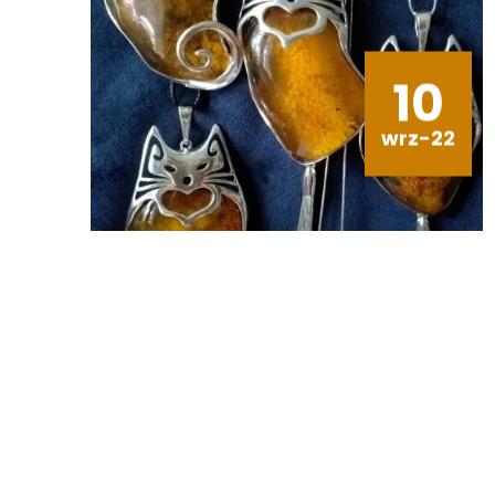
10
wrz-22