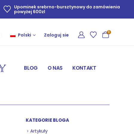
Upominek srebrno-bursztynowy do zamówienia
powyżej 600zl
0
Polski
Zaloguj sie
BLOG
O NAS
KONTAKT
KATEGORIE BLOGA
Artykuły